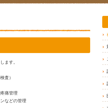
療します。
波検査）
る疼痛管理
ルンなどの管理