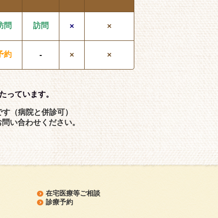
訪問
訪問
×
×
予約
-
×
×
たっています。
です（病院と併診可）
）でお問い合わせください。
在宅医療等ご相談
診療予約