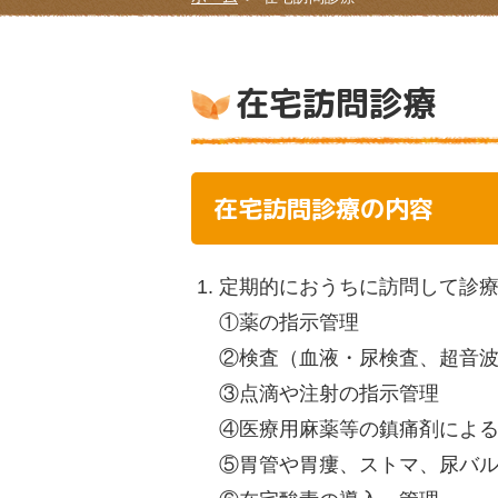
在宅訪問診療
在宅
訪問診療の内容
定期的におうちに訪問して診
①薬の指示管理
②検査（血液・尿検査、超音
③点滴や注射の指示管理
④医療用麻薬等の鎮痛剤によ
⑤胃管や胃瘻、ストマ、尿バ