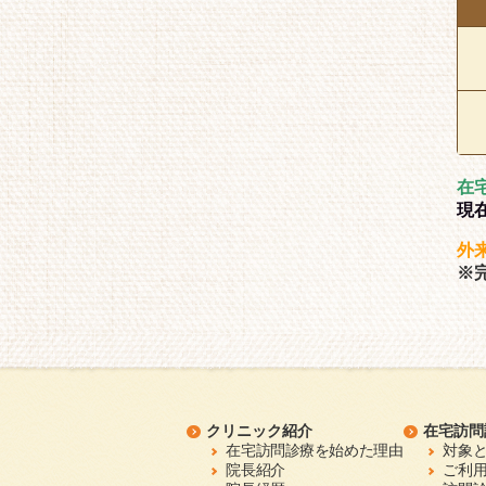
在
現
外
※
クリニック紹介
在宅訪問
在宅訪問診療を始めた理由
対象
院長紹介
ご利