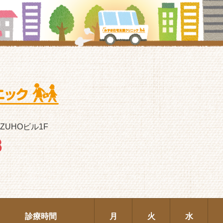
IZUHOビル1F
診療時間
月
火
水