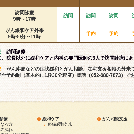
訪問診療
訪問
訪問
訪問
9時～17時
がん緩和ケア外来
予約
予約
-
9時30分～11時
宅
：訪問診療
在、院長以外に緩和ケアと内科の専門医師の3人で訪問診療にあ
来
：がん疼痛などの症状緩和とがん相談、在宅支援相談の外来
完全予約制（基本的に1枠30分程度）電話（052-680-7873
診療
緩和ケア
がん相談支援
となる方
疼痛緩和外来
用の流れ