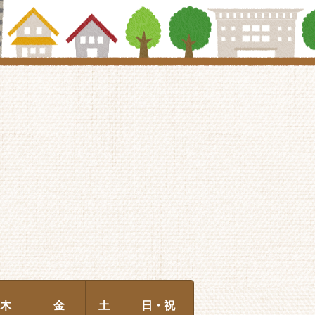
木
金
土
日・祝